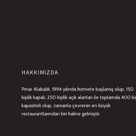
POSTS
ÖNCEKI
NAVIGATION
HAKKIMIZDA
Pınar Alabalık, 1994 yılında hizmete başlamış olup, 150
kişilik kapalı, 250 kişilik açık alanları ile toplamda 400 kiş
kapasiteli olup, zamanla çevrenin en büyük
restaurantlarından biri haline gelmiştir.