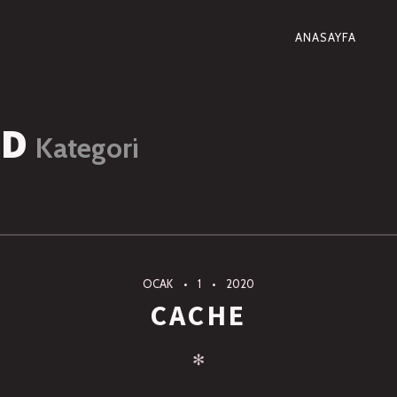
ANASAYFA
PRIMARY
NAVIGAT
ED
Kategori
OCAK
1
2020
CACHE
✻