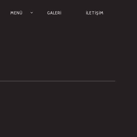
MENÜ
GALERI
ILETIŞIM
ION